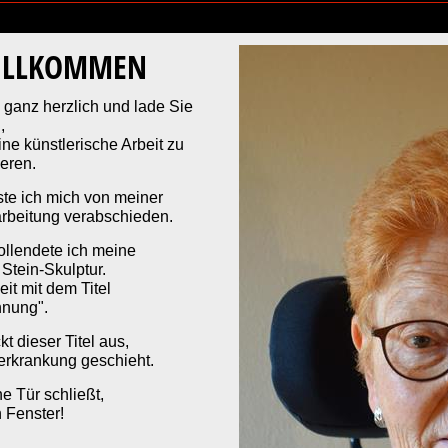
WILLKOMMEN
herzlich und lade Sie
n,
ünstlerische Arbeit zu
ieren.
e ich mich von meiner
arbeitung verabschieden.
lendete ich meine
e
Stein-Skulptur.
it mit dem Titel
nung".
t dieser Titel aus,
erkrankung geschieht.
e Tür schließt,
h Fenster!