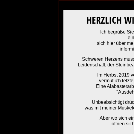
HERZLICH 
Ich begrüße Sie ganz 
ei
sich hier über meine k
inform
Schweren Herzens musst
Leidenschaft, der Steinbe
Im Herbst 2019 vol
vermutlich letzt
Eine Alabasterarbe
"Ausdeh
Unbeabsichtigt drück
was mit meiner Muskel
Aber wo sich ein
öffnen sic