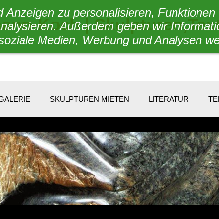
 Anzeigen zu personalisieren, Funktionen 
mann-Koch | Skulpturen,Tex
 analysieren. Außerdem geben wir Informat
 soziale Medien, Werbung und Analysen we
GALERIE
SKULPTUREN MIETEN
LITERATUR
TE